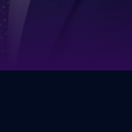
ованы и проведены круглые
зможностей поддержки
ганизаций и политических