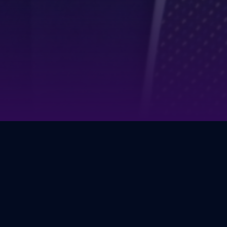
дения круглых столов на любую тематику. Были организ
 сельхоз товаропроизводителей региона, обсуждению во
лые столы с представителями различных общественных ор
.