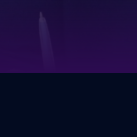
Наработан большой опыт прове
столы по вопросам поддержки
начинающих бизнесменов, круг
партий в предвыборный период