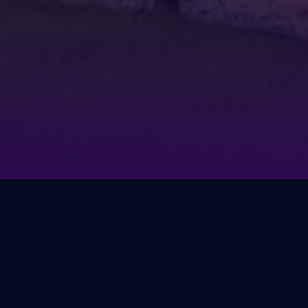
селка "Новый Де-фриз",
чной концепцией. Компания
рхитектурном стиле, а каждый