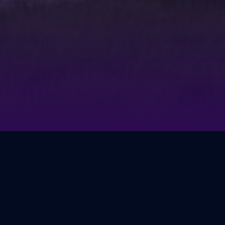
зентовала первую очередь строительства загородного по
езды от Владивостока. Проект привлекателен своей необы
взгляд на загородную жизнь: дома возводятся в едином а
ком в стиле американского поселка.