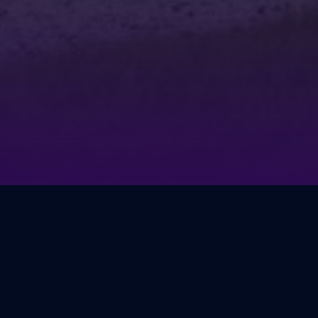
Компания DNS Девелопмент пре
расположенного в 20 минутах 
предлагает совершенно новый 
двор огражден низким заборчи